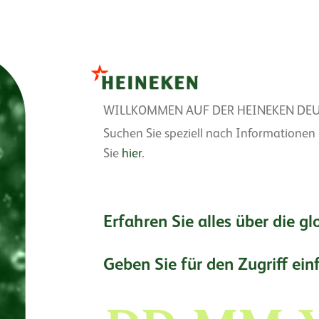
Skip
to
WILLKOMMEN AUF DER HEINEKEN DE
main
Suchen Sie speziell nach Informationen
content
Sie
hier
.
Erfahren Sie alles über die g
Geben Sie für den Zugriff ei
Day
Month
Ye