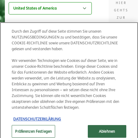
HIER
Country
United States of America
GEHTS
ZUR
DATENSCH
Durch den Zugriff auf diese Seite stimmen Sie unseren
NUTZUNGSBEDINGUNGEN zu und bestätigen, dass Sie unsere
COOKIE-RICHTLINIE sowie unsere DATENSCHUTZRICHTLINIE
gelesen und verstanden haben.
Remember me
Wir verwenden Technologien wie Cookies auf dieser Seite, wie in
Ändern Sie Ihre Cookie-Einstellungen
unserer Cookie-Richtlinie beschrieben. Einige dieser Cookies sind
für das Funktionieren der Website erforderlich. Andere Cookies
Sie können unsere Datenschutzerklärung
hier
einsehen.
werden verwendet, um die Leistung der Website zu analysieren,
Cookie
Einblicke zu gewinnen und Werbung basierend auf Ihren
data
Interessen zu personalisieren – wir setzen diese nicht ohne Ihre
Zustimmung. Sie können alle nicht wesentlichen Cookies
akzeptieren oder ablehnen oder Ihre eigenen Präferenzen mit den
untenstehenden Schaltflächen festlegen.
DATENSCHUTZERKLÄRUNG
Präferenzen Festlegen
Ablehnen