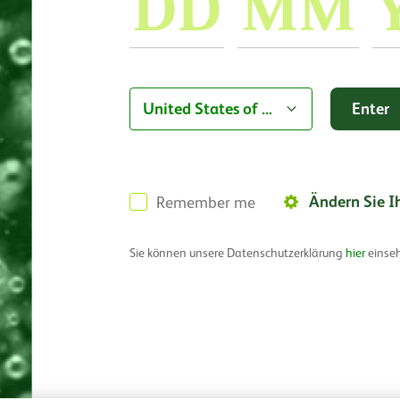
Land
United States of America
Ändern Sie I
Remember me
Sie können unsere Datenschutzerklärung
hier
einse
Cookie
data